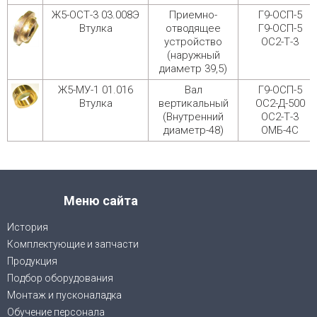
Ж5-ОСТ-3 03.008Э
Приемно-
Г9-ОСП-5
Втулка
отводящее
Г9-ОСП-5
устройство
ОС2-Т-3
(наружный
диаметр 39,5)
Ж5-МУ-1 01.016
Вал
Г9-ОСП-5
Втулка
вертикальный
ОС2-Д-500
(Внутренний
ОС2-Т-3
диаметр-48)
ОМБ-4С
Меню сайта
История
Комплектующие и запчасти
Продукция
Подбор оборудования
Монтаж и пусконаладка
Обучение персонала