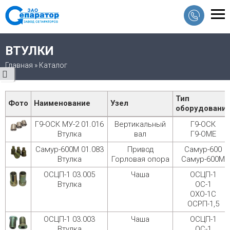
ВТУЛКИ
Главная
»
Каталог
Тип
Фото
Наименование
Узел
оборудовани
Список запчастей и узлов в категории
Г9-ОСК МУ-2 01.016
Вертикальный
Г9-ОСК
Втулка
вал
Г9-ОМЕ
Самур-600М 01.083
Привод
Самур-600
Втулка
Горловая опора
Самур-600М
ОСЦП-1 03.005
Чаша
ОСЦП-1
Втулка
ОС-1
ОХО-1С
ОСРП-1,5
ОСЦП-1 03.003
Чаша
ОСЦП-1
Втулка
ОС-1