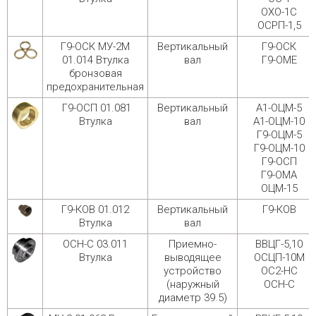
ОХО-1С
ОСРП-1,5
Г9-ОСК МУ-2М
Вертикальный
Г9-ОСК
01.014 Втулка
вал
Г9-ОМЕ
бронзовая
предохранительная
Г9-ОСП 01.081
Вертикальный
А1-ОЦМ-5
Втулка
вал
А1-ОЦМ-10
Г9-ОЦМ-5
Г9-ОЦМ-10
Г9-ОСП
Г9-ОМА
ОЦМ-15
Г9-КОВ 01.012
Вертикальный
Г9-КОВ
Втулка
вал
ОСН-С 03.011
Приемно-
ВВЦГ-5,10
Втулка
выводящее
ОСЦП-10М
устройство
ОС2-НС
(наружный
ОСН-С
диаметр 39.5)