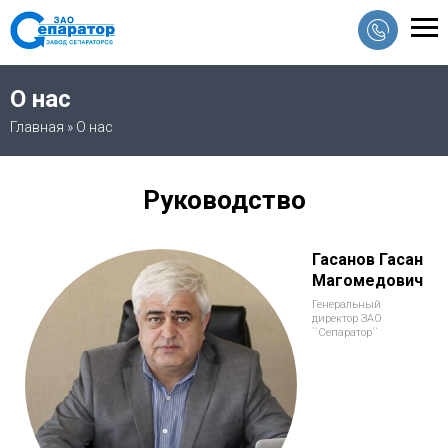
О нас
Главная
»
О нас
Руководство
Гасанов Гасан
Магомедович
Генеральный
директор ЗАО
``Сепаратор``