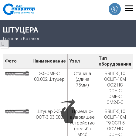
ШТУЦЕРА
Главная
»
Каталог
Тип
Фото
Наименование
Узел
оборудования
Список запчастей и узлов в категории
Ж5-ОМЕ-С
Станина
ВВЦГ-5,10
00.002 Штуцер
(длина
ОСЦП-10М
75мм)
ОС2-НС
ОСН-С
ОМЕ-С
ОМ2-Е-С
Штуцер Ж5-
Приемно-
ВВЦГ-5,10
ОСТ-3 03.083
выводящее
ОСЦП-10М
устройство
Г9-ОСП-5
(резьба
ОС2-НС
М20)
ОСН-С