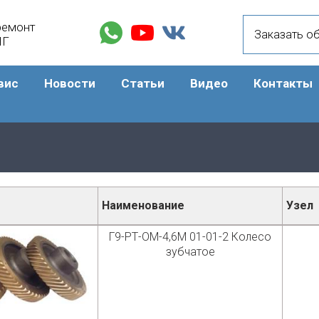
ремонт
Заказать о
НГ
вис
Новости
Статьи
Видео
Контакты
Наименование
Узел
тей и узлов в категории
Г9-РТ-ОМ-4,6М 01-01-2 Колесо
зубчатое