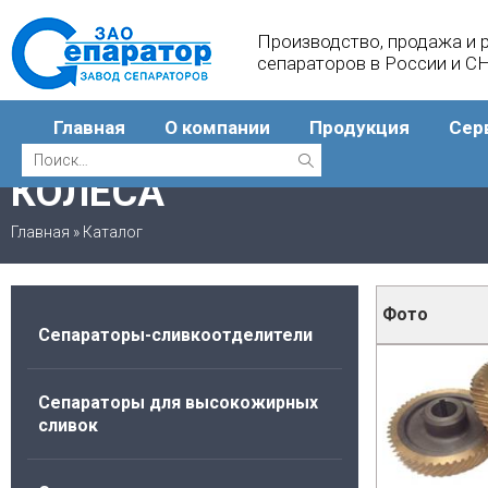
Производство, продажа и 
сепараторов в России и С
Главная
О компании
Продукция
Сер
КОЛЕСА
Главная
»
Каталог
Фото
Сепараторы-сливкоотделители
Список запчас
Сепараторы для высокожирных
сливок